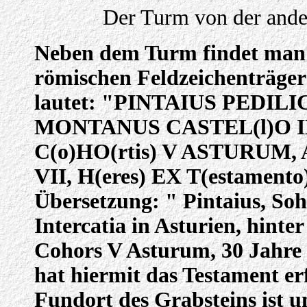
Der Turm von der ander
Neben dem Turm findet man e
römischen Feldzeichenträger 
lautet: "PINTAIUS PEDILI
MONTANUS CASTEL(l)O I
C(o)HO(rtis) V ASTURUM,
VII, H(eres) EX T(estamento
Übersetzung: " Pintaius, Soh
Intercatia in Asturien, hinte
Cohors V Asturum, 30 Jahre a
hat hiermit das Testament er
Fundort des Grabsteins ist u