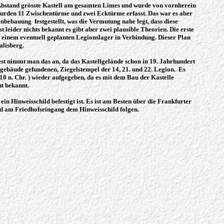
t Abstand grösste Kastell am gesamten Limes und wurde von vornherein
 wurden 11 Zwischentürme und zwei Ecktürme erfasst. Das war es aber
nbebauung festgestellt, was die Vermutung nahe legt, dass diese
eider nichts bekannt es gibt aber zwei plausible Theorien. Die erste
it einem eventuell geplanten Legionslager in Verbindung. Dieser Plan
alisberg.
st nimmt man das an, da das Kastellgelände schon in 19. Jahrhundert
egebäude gefundenen, Ziegelstempel der 14, 21. und 22. Legion. Es
10 n. Chr. ) wieder aufgegeben, da es mit dem Bau der Kastelle
ht bekannt.
n Hinweisschild befestigt ist. Es ist am Besten über die Frankfurter
d am Friedhofseingang dem Hinweisschild folgen.