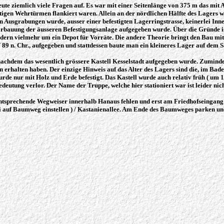
eute ziemlich viele Fragen auf. Es war mit einer Seitenlänge von 375 m das mi
chtigen Wehrtürmen flankiert waren. Allein an der nördlichen Hälfte des Lagers
 Ausgrabungen wurde, ausser einer befestigten Lagerringstrasse, keinerlei Inne
bauung der äusseren Befestigungsanlage aufgegeben wurde. Über die Gründe ist l
sondern vielmehr um ein Depot für Vorräte. Die andere Theorie bringt den Bau m
9 n. Chr., aufgegeben und stattdessen baute man ein kleineres Lager auf dem S
nachdem das wesentlich grössere Kastell Kesselstadt aufgegeben wurde. Zuminde
 erhalten haben. Der einzige Hinweis auf das Alter des Lagers sind die, im Bad
urde nur mit Holz und Erde befestigt. Das Kastell wurde auch relativ früh ( um 1
utung verlor. Der Name der Truppe, welche hier stationiert war ist leider nic
ntsprechende Wegweiser innerhalb Hanaus fehlen und erst am Friedhofseingang ei
 auf Baumweg einstellen ) / Kastanienallee. Am Ende des Baumweges parken un