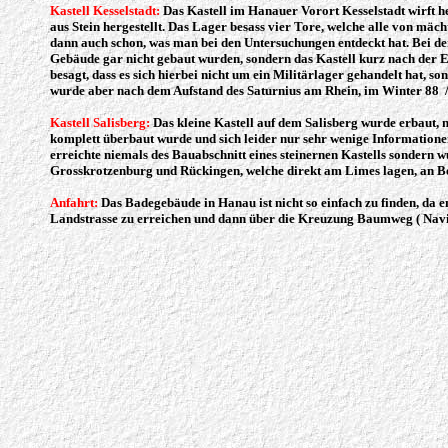
Kastell Kesselstadt:
Das Kastell im Hanauer Vorort Kesselstadt wirft h
aus Stein hergestellt. Das Lager besass vier Tore, welche alle von mä
dann auch schon, was man bei den Untersuchungen entdeckt hat. Bei den
Gebäude gar nicht gebaut wurden, sondern das Kastell kurz nach der Er
besagt, dass es sich hierbei nicht um ein Militärlager gehandelt hat, 
wurde aber nach dem Aufstand des Saturnius am Rhein, im Winter 88 / 8
Kastell Salisberg:
Das kleine Kastell auf dem Salisberg wurde erbaut, 
komplett überbaut wurde und sich leider nur sehr wenige Informationen
erreichte niemals des Bauabschnitt eines steinernen Kastells sondern w
Grosskrotzenburg und Rückingen, welche direkt am Limes lagen, an Bede
Anfahrt:
Das Badegebäude in Hanau ist nicht so einfach zu finden, da e
Landstrasse zu erreichen und dann über die Kreuzung Baumweg ( Navi